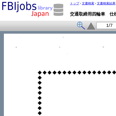
トップ
›
文書検索
›
文書検索結果
交通取締用四輪車 仕様